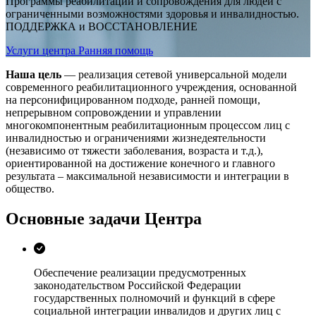
Программы реабилитации и сопровождения для людей с
ограниченными возможностями здоровья и инвалидностью.
ПОДДЕРЖКА
и
ВОССТАНОВЛЕНИЕ
Услуги центра
Ранняя помощь
Наша цель
— реализация сетевой универсальной модели
современного реабилитационного учреждения, основанной
на персонифицированном подходе, ранней помощи,
непрерывном сопровождении и управлении
многокомпонентным реабилитационным процессом лиц с
инвалидностью и ограничениями жизнедеятельности
(независимо от тяжести заболевания, возраста и т.д.),
ориентированной на достижение конечного и главного
результата – максимальной независимости и интеграции в
общество.
Основные задачи
Центра
Обеспечение реализации предусмотренных
законодательством Российской Федерации
государственных полномочий и функций в сфере
социальной интеграции инвалидов и других лиц с