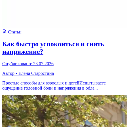
Статьи
Как быстро успокоиться и снять
напряжение?
Опубликовано: 23.07.2026
Автор
•
Елена Старостина
Простые способы для взрослых и детейИспытываете
ощущение головной боли и напряжения в обла...