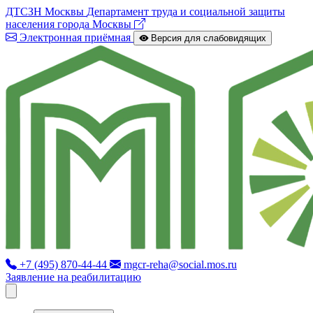
ДТСЗН Москвы
Департамент труда и социальной защиты
населения города Москвы
Электронная приёмная
Версия для слабовидящих
+7 (495) 870-44-44
mgcr-reha@social.mos.ru
Заявление на реабилитацию