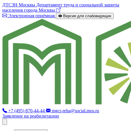
ДТСЗН Москвы
Департамент труда и социальной защиты
населения города Москвы
Электронная приёмная
Версия для слабовидящих
+7 (495) 870-44-44
mgcr-reha@social.mos.ru
Заявление на реабилитацию