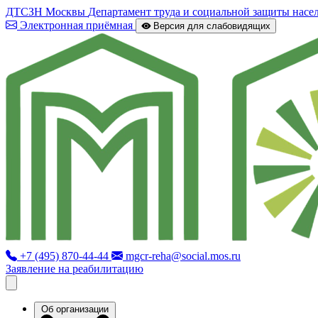
ДТСЗН Москвы
Департамент труда и социальной защиты насе
Электронная приёмная
Версия для слабовидящих
+7 (495) 870-44-44
mgcr-reha@social.mos.ru
Заявление на реабилитацию
Об организации