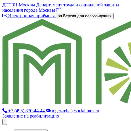
ДТСЗН Москвы
Департамент труда и социальной защиты
населения города Москвы
Электронная приёмная
Версия для слабовидящих
+7 (495) 870-44-44
mgcr-reha@social.mos.ru
Заявление на реабилитацию