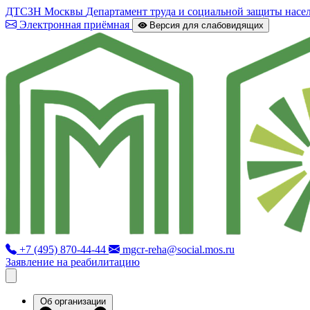
ДТСЗН Москвы
Департамент труда и социальной защиты насе
Электронная приёмная
Версия для слабовидящих
+7 (495) 870-44-44
mgcr-reha@social.mos.ru
Заявление на реабилитацию
Об организации