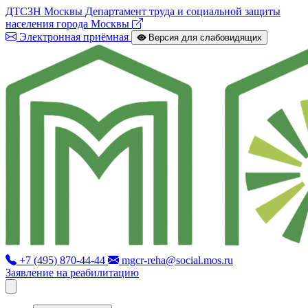
ДТСЗН Москвы
Департамент труда и социальной защиты
населения города Москвы
Электронная приёмная
Версия для слабовидящих
+7 (495) 870-44-44
mgcr-reha@social.mos.ru
Заявление на реабилитацию