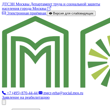
ДТСЗН Москвы
Департамент труда и социальной защиты
населения города Москвы
Электронная приёмная
Версия для слабовидящих
+7 (495) 870-44-44
mgcr-reha@social.mos.ru
Заявление на реабилитацию