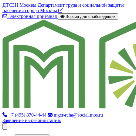
ДТСЗН Москвы
Департамент труда и социальной защиты
населения города Москвы
Электронная приёмная
Версия для слабовидящих
+7 (495) 870-44-44
mgcr-reha@social.mos.ru
Заявление на реабилитацию