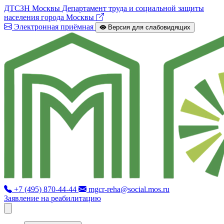
ДТСЗН Москвы
Департамент труда и социальной защиты
населения города Москвы
Электронная приёмная
Версия для слабовидящих
+7 (495) 870-44-44
mgcr-reha@social.mos.ru
Заявление на реабилитацию