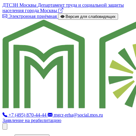
ДТСЗН Москвы
Департамент труда и социальной защиты
населения города Москвы
Электронная приёмная
Версия для слабовидящих
+7 (495) 870-44-44
mgcr-reha@social.mos.ru
Заявление на реабилитацию