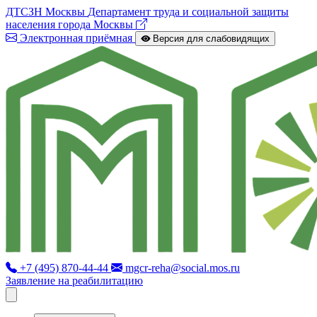
ДТСЗН Москвы
Департамент труда и социальной защиты
населения города Москвы
Электронная приёмная
Версия для слабовидящих
+7 (495) 870-44-44
mgcr-reha@social.mos.ru
Заявление на реабилитацию