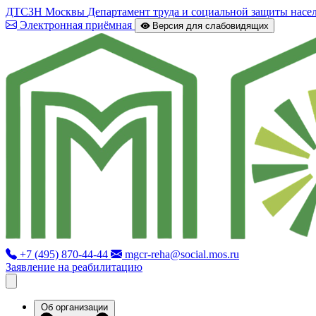
ДТСЗН Москвы
Департамент труда и социальной защиты насе
Электронная приёмная
Версия для слабовидящих
+7 (495) 870-44-44
mgcr-reha@social.mos.ru
Заявление на реабилитацию
Об организации