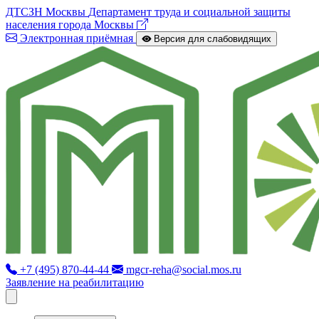
ДТСЗН Москвы
Департамент труда и социальной защиты
населения города Москвы
Электронная приёмная
Версия для слабовидящих
+7 (495) 870-44-44
mgcr-reha@social.mos.ru
Заявление на реабилитацию