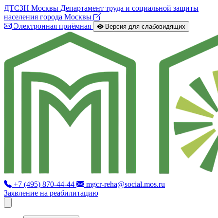
ДТСЗН Москвы
Департамент труда и социальной защиты
населения города Москвы
Электронная приёмная
Версия для слабовидящих
+7 (495) 870-44-44
mgcr-reha@social.mos.ru
Заявление на реабилитацию