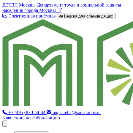
ДТСЗН Москвы
Департамент труда и социальной защиты
населения города Москвы
Электронная приёмная
Версия для слабовидящих
+7 (495) 870-44-44
mgcr-reha@social.mos.ru
Заявление на реабилитацию