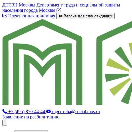
ДТСЗН Москвы
Департамент труда и социальной защиты
населения города Москвы
Электронная приёмная
Версия для слабовидящих
+7 (495) 870-44-44
mgcr-reha@social.mos.ru
Заявление на реабилитацию