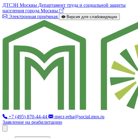
ДТСЗН Москвы
Департамент труда и социальной защиты
населения города Москвы
Электронная приёмная
Версия для слабовидящих
+7 (495) 870-44-44
mgcr-reha@social.mos.ru
Заявление на реабилитацию