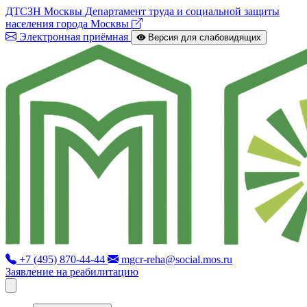
ДТСЗН Москвы
Департамент труда и социальной защиты
населения города Москвы
Электронная приёмная
Версия для слабовидящих
+7 (495) 870-44-44
mgcr-reha@social.mos.ru
Заявление на реабилитацию