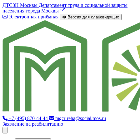
ДТСЗН Москвы
Департамент труда и социальной защиты
населения города Москвы
Электронная приёмная
Версия для слабовидящих
+7 (495) 870-44-44
mgcr-reha@social.mos.ru
Заявление на реабилитацию